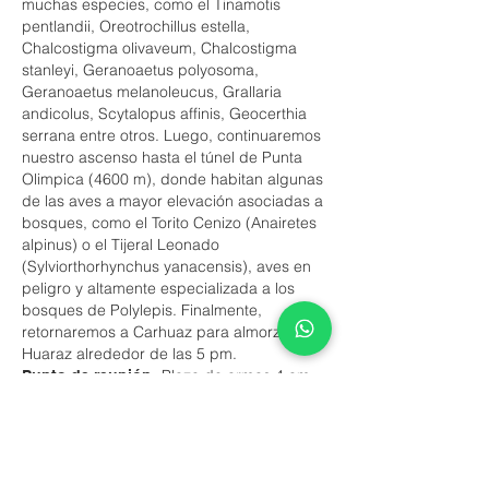
muchas especies, como el Tinamotis
pentlandii, Oreotrochillus estella,
Chalcostigma olivaveum, Chalcostigma
stanleyi, Geranoaetus polyosoma,
Geranoaetus melanoleucus, Grallaria
andicolus, Scytalopus affinis, Geocerthia
serrana entre otros. Luego, continuaremos
nuestro ascenso hasta el túnel de Punta
Olimpica (4600 m), donde habitan algunas
de las aves a mayor elevación asociadas a
bosques, como el Torito Cenizo (Anairetes
alpinus) o el Tijeral Leonado
(Sylviorthorhynchus yanacensis), aves en
peligro y altamente especializada a los
bosques de Polylepis. Finalmente,
retornaremos a Carhuaz para almorzar y a
Huaraz alrededor de las 5 pm.
Plaza de armas 4 am
Punto de reunión:
de 4 am a 5 pm
Duración:
70 soles.
Costo:
Intermedio-bajo
Nivel de esfuerzo:
Un guía local
Incluye:
Mapa de Ubicación: