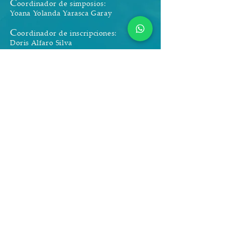
C
oordinador de simposios:
Yoana Yolanda Yarasca Garay
C
oordinador de inscripciones:
Doris Alfaro Silva
Milagros Roncal Barrantes
Wenny Ramos Zamora​
Brenda Lozada Fernandez
Fany Villanueva Samán
Soporte:
Docentes y administrativos de la
EAPIAC – UNC, Leilen Atalaya
Izquierdo, Wilson Arteaga Mejía,
Maycol Fernández Aguilar, Rubén
Huingo Cabellos. Royer Acuña Pedraza,
Jampier Saucedo Barahona, Lesly Liseth
Gil Sánchez.
​Comité científico:
Fernando Angulo, Antonio García,
Thomas Valqui, Steven Sevillano, Alfredo
Begazo, Juan Díaz, Renzo Piana,
Mauricio Ugarte, Jacob Socolar, Fabiola