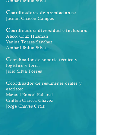
​Abihail Rubio Silva​
C
oordinadores de premiaciones:
Jasmin Chacón Campos
C
oordinadora diversidad e inclusión:
Alexx Cruz Huaman
Yanina Torres Sanchez
​Abihail Rubio Silva​
C
oordinador de soporte técnico y
logístico y feria:
Julio Silva Torres
C
oordinador de resúmenes orales y
escritos:
Manuel Roncal Rabanal
Cinthia Chávez Chávez
Jorge Chaves Ortiz