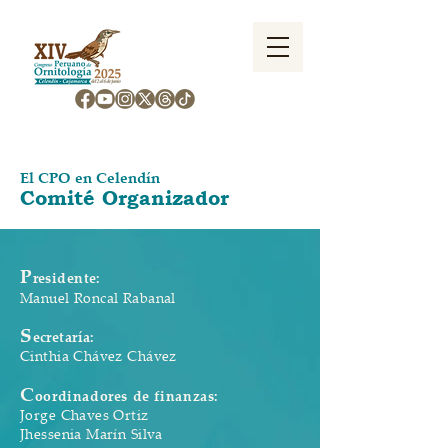
El CPO en Celendín
Comité Organizador
P
residente:
Manuel Roncal Rabanal
S
ecretaría:
Cinthia Chávez Chávez
C
oordinadores de finanzas:
Jorge Chaves Ortiz
Jhessenia Marín Silva