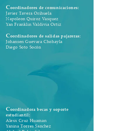
C
oordinadores de comunicaciones:
Javier Tavera Orihuela
Napoleon Quiroz Vasquez
Yan Franklin Valdivia Ortiz
C
oordinadores de salidas pajareras:
Johansen Guevara Chohayla
Diego Soto Socón
C
oordinadora becas y soporte
estudiantil:
Alexx Cruz Huaman
Yanina Torres Sanchez